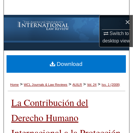
Search
×
Browse Collections
Switch to
My Account
desktop
view
About
Download
Digital Commons Network™
>
>
>
>
Home
WCL Journals & Law Reviews
AUILR
Vol. 24
Iss. 1 (2008)
La Contribución del
Derecho Humano
Internacional a la Protección